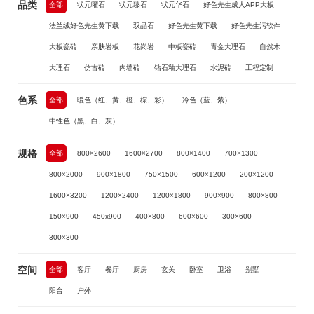
品类
全部
状元曜石
状元臻石
状元华石
好色先生成人APP大板
法兰绒好色先生黄下载
双品石
好色先生黄下载
好色先生污软件
大板瓷砖
亲肤岩板
花岗岩
中板瓷砖
青金大理石
自然木
大理石
仿古砖
内墙砖
钻石釉大理石
水泥砖
工程定制
色系
全部
暖色（红、黄、橙、棕、彩）
冷色（蓝、紫）
中性色（黑、白、灰）
规格
全部
800×2600
1600×2700
800×1400
700×1300
800×2000
900×1800
750×1500
600×1200
200×1200
1600×3200
1200×2400
1200×1800
900×900
800×800
150×900
450x900
400×800
600×600
300×600
300×300
空间
全部
客厅
餐厅
厨房
玄关
卧室
卫浴
别墅
阳台
户外