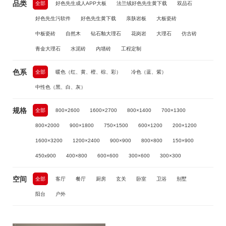
品类
全部
好色先生成人APP大板
法兰绒好色先生黄下载
双品石
好色先生污软件
好色先生黄下载
亲肤岩板
大板瓷砖
中板瓷砖
自然木
钻石釉大理石
花岗岩
大理石
仿古砖
青金大理石
水泥砖
内墙砖
工程定制
色系
全部
暖色（红、黄、橙、棕、彩）
冷色（蓝、紫）
中性色（黑、白、灰）
规格
全部
800×2600
1600×2700
800×1400
700×1300
800×2000
900×1800
750×1500
600×1200
200×1200
1600×3200
1200×2400
900×900
800×800
150×900
450x900
400×800
600×600
300×600
300×300
空间
全部
客厅
餐厅
厨房
玄关
卧室
卫浴
别墅
阳台
户外