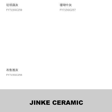
珐琅藕灰
珊瑚中灰
FY715GC258
FY715GC257
布鲁雅灰
FY715GC256