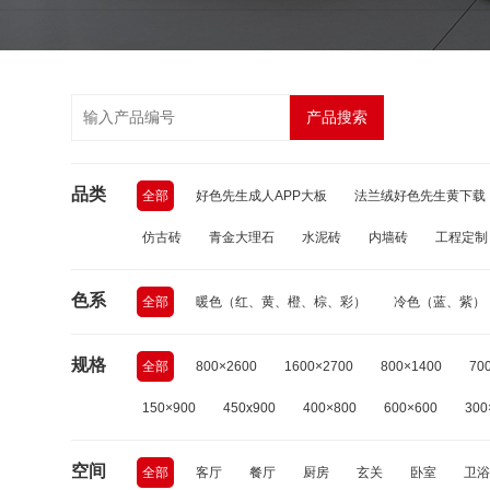
产品搜索
品类
全部
好色先生成人APP大板
法兰绒好色先生黄下载
仿古砖
青金大理石
水泥砖
内墙砖
工程定制
色系
全部
暖色（红、黄、橙、棕、彩）
冷色（蓝、紫）
规格
全部
800×2600
1600×2700
800×1400
70
150×900
450x900
400×800
600×600
300
空间
全部
客厅
餐厅
厨房
玄关
卧室
卫浴