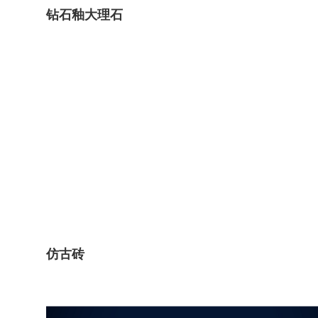
钻石釉大理石
仿古砖