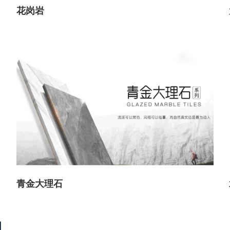
花岗岩
青金大理石